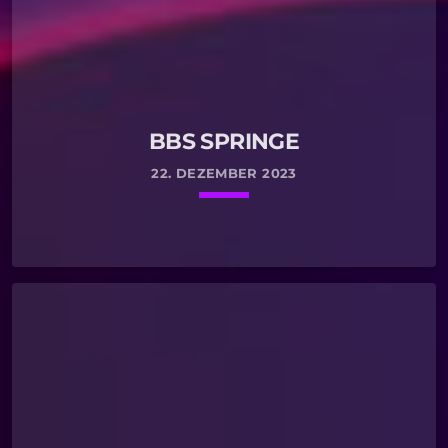
BBS SPRINGE
22. DEZEMBER 2023
keyboard_arrow_down
READ MORE
arrow_forward