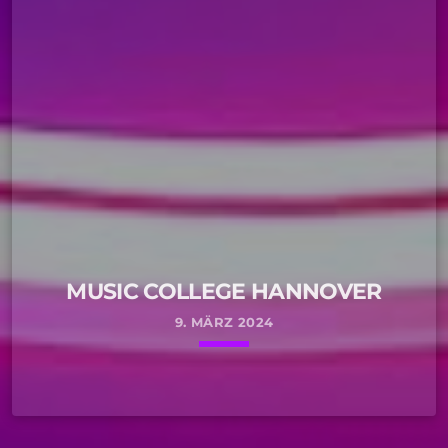
MUSIC COLLEGE HANNOVER
9. MÄRZ 2024
keyboard_arrow_down