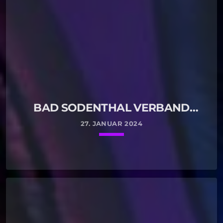
BAD SODENTHAL VERBAND
BLINDER/SEHBEHINDERTER
27. JANUAR 2024
keyboard_arrow_down
READ MORE
arrow_forward