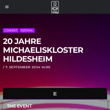
menu
CONCERT
FESTIVAL
20 JAHRE
MICHAELISKLOSTER
HILDESHEIM
/ 7. SEPTEMBER 2024 14:00
format_align_left
THE EVENT