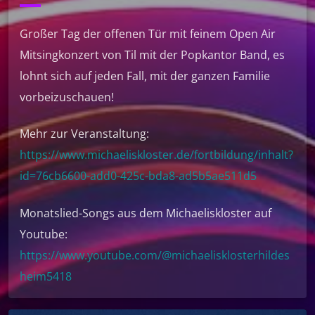
Großer Tag der offenen Tür mit feinem Open Air
Mitsingkonzert von Til mit der Popkantor Band, es
lohnt sich auf jeden Fall, mit der ganzen Familie
vorbeizuschauen!
Mehr zur Veranstaltung:
https://www.michaeliskloster.de/fortbildung/inhalt?
id=76cb6600-add0-425c-bda8-ad5b5ae511d5
Monatslied-Songs aus dem Michaeliskloster auf
Youtube:
https://www.youtube.com/@michaelisklosterhildes
heim5418